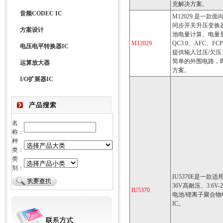
充解决方案。
音频CODEC IC
M12029 是一款
同步开关升压变换
方案设计
池电量计算、电量显
M12029
QC3.0、AFC、
电压电平转换器IC
提供输入过压/欠
简单的外围电路，即
运算放大器
方案。
I/O扩展器IC
名
称：
种
类：
类
别：
IU5370E是一款
36V高耐压、3.6
IU5370
电池/锂离子聚合
IC。