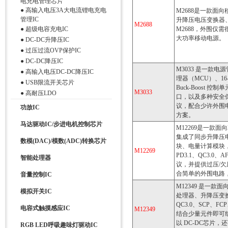
电充电管理芯片
●
高输入电压3A大电流锂电充电
M2688是一款面
管理IC
升降压电压变换器、
M2688
●
超级电容充电IC
M2688，外围仅
大功率移动电源。
●
DC-DC升降压IC
●
过压过流OVP保护IC
●
DC-DC降压IC
M3033 是一款
●
高输入电压DC-DC降压IC
理器（MCU）、16-
●
USB限流开关芯片
Buck-Boost 
M3033
●
高耐压LDO
口，以及多种安全保护机
议，配合少许外围电
功放IC
方案。
马达驱动IC/步进电机控制芯片
M12269是一款面
集成了同步升降压
数模(DAC)/模数(ADC)转换芯片
块、电量计算模块，
M12269
PD3.1、QC3.0、
智能处理器
议，并提供过压/
合简单的外围电路
音量控制IC
M12349 是一
模拟开关IC
处理器、升降压变换
QC3.0、SCP、F
电容式触摸感应IC
M12349
结合少量元件即可组
以 DC-DC芯片
RGB LED呼吸趣味灯驱动IC