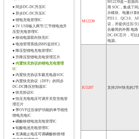
M12239是一款
●
同步DC-DC升压IC
用 SOC，集成了
示模块、电量计算模
●
异步DC-DC升压IC
PD3.1、QC3.0、
●
锂电充电管理IC
M12239
议，并提供过压/
●
5V USB输入两节/三节锂电池升
合极简的外围 电路
压型充电管理IC
DC-DC芯片，可
●
移动电源双向快充IC
电源。
●
电池管理系统(BMS监控IC)
●
降压型锂电充电管理IC
●
升降压型锂电充电管理芯片
●
内置快充协议的锂电充电管理
IC
●
内置快充协议车载充电器SOC
●
内置快充协议（DFP）的同步
DC-DC降压控制器IC
IU5207
支持20W快充的2
●
快充协议IC
●
恒压充电电压可调开关型充电管
理芯片
●
带OVP过压保护功能的单节线性
锂电充电IC
●
磷酸铁锂电池充电管理IC
●
铅酸电池充电管理IC
●
充满截止电压可调磷酸铁锂/锂