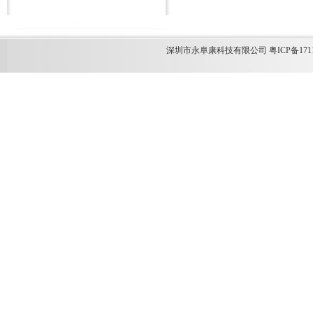
M12269
HT366
ACM8629
HT338
深圳市永阜康科技有限公司 粤ICP备1711349