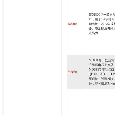
IU5186C是一
IC，用于1-4节锂
IU5186
锂电池。芯片集成包
路、电池以及升降
流能力
M3030 是一款
升降压电压变换器、1
MOSFET 驱动接口，
M3030
QC3.0、AFC、F
压保护、过流 保
件，即可组成33W