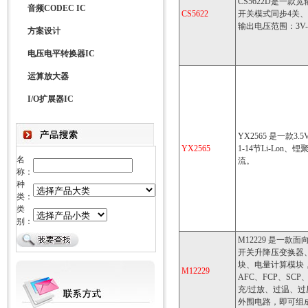
CS5622D是一
音频CODEC IC
CS5622
开关模式同步4关
输出电压范围：3V-
方案设计
电压电平转换器IC
运算放大器
I/O扩展器IC
YX2565 是一款
YX2565
1-14节Li-Lon
名
流。
称：
种
类：
类
别：
M12229 是一款
开关升降压变换器
块、电量计算模块，提
M12229
AFC、FCP、SC
充/过放、过温、
外围电路，即可组