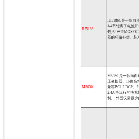
IU5186C是一
1-4节锂离子电池
IU5186
包括4开关MOSF
器的环路补偿。芯
M3030 是一款
压变换器、16位高精度
M3030
兼容BC1.2 DCP、P
2.4A 等流行的
制。 外围仅需很少