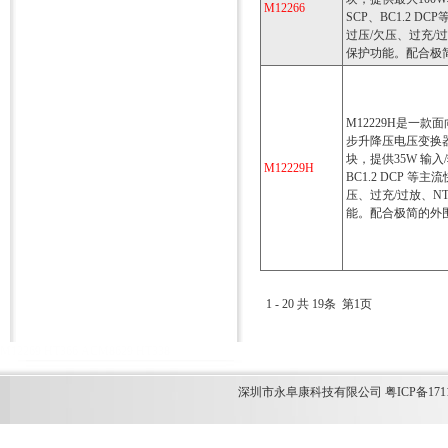
M12266
SCP、BC1.2 
过压/欠压、过充/
保护功能。配合极
M12229H是一款
步升降压电压变换
块，提供35W 输入/
M12229H
BC1.2 DCP 
压、过充/过放、N
能。配合极简的外
1 - 20 共 19条 第1页
M12269
HT366
ACM8629
HT338
深圳市永阜康科技有限公司 粤ICP备1711349