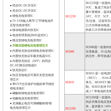
M12239是一款
●
同步DC-DC升压IC
SOC，集成了同
●
异步DC-DC升压IC
量计算模块，提供最大 
●
锂电充电管理IC
M12239
AFC、FCP、SC
●
5V USB输入两节/三节锂电池升
充/过放、过温等完
压型充电管理IC
口大功率移动电源。
的多口大功率移动
●
移动电源双向快充IC
●
电池管理系统(BMS监控IC)
●
降压型锂电充电管理IC
●
升降压型锂电充电管理芯片
M2688是一款面
●
内置快充协议的锂电充电管理IC
M2688
压变换器、16 位高
●
内置快充协议车载充电器SOC
的元件，即可组成2
●
内置快充协议（DFP）的同步
DC-DC降压控制器IC
●
快充协议IC
M3033 是一款
●
恒压充电电压可调开关型充电管
（MCU）、16-bit
理芯片
M3033
单元、MOSFET
●
带OVP过压保护功能的单节线性
制。M3033支持 
锂电充电IC
成 2-7 串电池的
●
磷酸铁锂电池充电管理IC
M12269是一款
●
铅酸电池充电管理IC
同步升降压电压变
●
充满截止电压可调磷酸铁锂/锂
块，提供最大 140W
电充电管理芯片
M12269
FCP、 SCP、BC