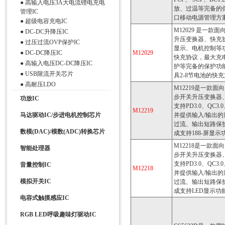
●
高输入电压3A大电流锂电充电
放、过温等完备的
管理IC
口移动电源管理方
●
超级电容充电IC
M12029 是一
●
DC-DC升降压IC
升压变换器、快充
●
过压过流OVP保护IC
显示、电机控制等功能
●
DC-DC降压IC
M12029
快充协议，最大充电
●
高输入电压DC-DC降压IC
护等完备的保护功
●
USB限流开关芯片
具2-8节电池的快
●
高耐压LDO
M12219是一款面
步开关升压变换器
功放IC
支持PD3.0、QC3
M12219
马达驱动IC/步进电机控制芯片
并提供输入/输出的
过流、输出短路保
数模(DAC)/模数(ADC)转换芯片
成支持188-屏显示
M12218是一款面
智能处理器
步开关升压变换器
支持PD3.0、QC3
音量控制IC
M12218
并提供输入/输出的
模拟开关IC
过流、输出短路保
成支持LED显示功
电容式触摸感应IC
RGB LED呼吸趣味灯驱动IC