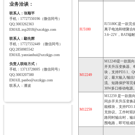
业务洽谈：
联系人：张顺平
手机：17727550196（微信同号）
IU5180C是一款
QQ:3003262363
IU5180
离子电池和锂聚合
EMAIL:zsp2018@szczkjgs.com
3.6~22V，BA
联系人：鄢先辉
手机：17727552449 （微信同号）
QQ:2850985542
EMAIL:yanxianhui@szczkjgs.com
M12249是一款面
负责人联络方式：
开关升压变换器、电
手机：13713728695（微信同号）
块，支持PD3.1、Q
QQ:3003207580
M12249
议，最大输入/输出
EMAIL:panbo@szczkjgs.com
流、短路保护等完
联系人：潘波
30W多口移动电源
M12259 是一款
同步开关升压变换
能模块，支持PD3.1、
M12259
充协议。工作时双
路同时输出时，输出
围电路，即可组成