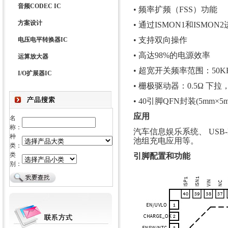
音频CODEC IC
• 频率扩频（FSS）功能
方案设计
• 通过ISMON1和ISMO
• 支持双向操作
电压电平转换器IC
• 高达98%的电源效率
运算放大器
• 超宽开关频率范围：50KHz
I/O扩展器IC
• 栅极驱动器：0.5Ω 下拉
• 40引脚QFN封装(5mm×5m
应用
名
称：
汽车信息娱乐系统、 USB
种
池组充电应用等。
类：
类
引脚配置和功能
别：