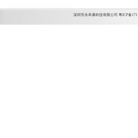
M12269
HT366
ACM8629
HT338
深圳市永阜康科技有限公司 粤ICP备1711349