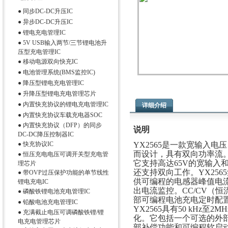
●
同步DC-DC升压IC
●
异步DC-DC升压IC
●
锂电充电管理IC
●
5V USB输入两节/三节锂电池升
压型充电管理IC
●
移动电源双向快充IC
●
电池管理系统(BMS监控IC)
●
降压型锂电充电管理IC
●
升降压型锂电充电管理芯片
●
内置快充协议的锂电充电管理IC
详细介绍
●
内置快充协议车载充电器SOC
●
内置快充协议（DFP）的同步
说明
DC-DC降压控制器IC
●
快充协议IC
YX2565是一款宽输入电压
而设计，具有双向功率流
●
恒压充电电压可调开关型充电管
它支持高达65V的宽输入
理芯片
还支持双向工作。YX25
●
带OVP过压保护功能的单节线性
供可编程的电感器峰值电流限
锂电充电IC
出电流监控。CC/CV（恒
●
磷酸铁锂电池充电管理IC
部可编程电池充电定时配
●
铅酸电池充电管理IC
YX2565具有50 kHz
●
充满截止电压可调磷酸铁锂/锂
化。它包括一个可选的外
电充电管理芯片
部补偿功能和可编程软启