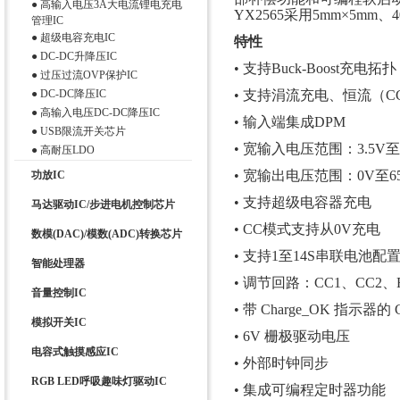
●
高输入电压3A大电流锂电充电
YX2565采用5mm×5mm
管理IC
●
超级电容充电IC
特性
●
DC-DC升降压IC
• 支持Buck-Boost充电拓扑
●
过压过流OVP保护IC
●
DC-DC降压IC
• 支持涓流充电、恒流（C
●
高输入电压DC-DC降压IC
• 输入端集成DPM
●
USB限流开关芯片
• 宽输入电压范围：3.5V至
●
高耐压LDO
• 宽输出电压范围：0V至6
功放IC
• 支持超级电容器充电
马达驱动IC/步进电机控制芯片
• CC模式支持从0V充电
数模(DAC)/模数(ADC)转换芯片
• 支持1至14S串联电池配
智能处理器
• 调节回路：CC1、CC2、F
音量控制IC
• 带 Charge_OK 指示器的
模拟开关IC
• 6V 栅极驱动电压
电容式触摸感应IC
• 外部时钟同步
RGB LED呼吸趣味灯驱动IC
• 集成可编程定时器功能