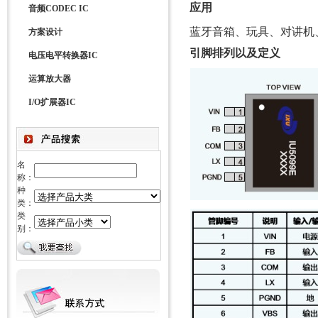
应用
音频CODEC IC
蓝牙音箱、
玩具、
对讲机
方案设计
引脚排列以及定义
电压电平转换器IC
运算放大器
I/O扩展器IC
名
称：
种
类：
类
别：