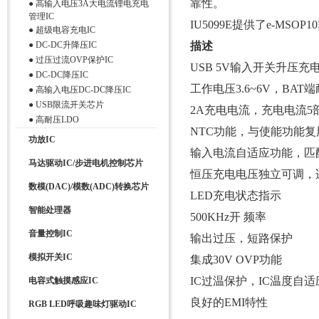
靠性。
●
高输入电压3A大电流锂电充电
管理IC
IU5099E提供了e-MS
●
超级电容充电IC
●
DC-DC升降压IC
描述
●
过压过流OVP保护IC
USB 5V输入开关升压充
●
DC-DC降压IC
工作电压3.6~6V，BA
●
高输入电压DC-DC降压IC
●
USB限流开关芯片
2A充电电流，充电电流5
●
高耐压LDO
NTC功能，与使能功能复
功放IC
输入电流自适应功能，匹
马达驱动IC/步进电机控制芯片
恒压充电电压独立可调，适
数模(DAC)/模数(ADC)转换芯片
LED充电状态指示
智能处理器
500KHz开 频率
音量控制IC
输出过压，短路保护
模拟开关IC
集成30V OVP功能
IC过温保护，IC温度自
电容式触摸感应IC
良好的EMI特性
RGB LED呼吸趣味灯驱动IC