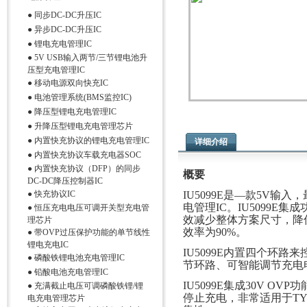
●
同步DC-DC升压IC
●
异步DC-DC升压IC
●
锂电充电管理IC
●
5V USB输入两节/三节锂电池升
压型充电管理IC
●
移动电源双向快充IC
●
电池管理系统(BMS监控IC)
●
降压型锂电充电管理IC
●
升降压型锂电充电管理芯片
●
内置快充协议的锂电充电管理IC
详细介绍
●
内置快充协议车载充电器SOC
●
内置快充协议（DFP）的同步
概要
DC-DC降压控制器IC
●
快充协议IC
IU5099E是—款5V输
电管理IC。IU5099E
●
恒压充电电压可调开关型充电管
效减少整体方
案尺寸，降低
理芯片
效率为90%。
●
带OVP过压保护功能的单节线性
锂电充电IC
IU5099E内置四个环
●
磷酸铁锂电池充电管理IC
节环路、可智能调节充电
●
铅酸电池充电管理IC
IU5099E集成30V O
●
充满截止电压可调磷酸铁锂/锂
停止充
电，非常适用于TY
电充电管理芯片