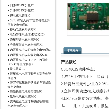
●
同步DC-DC升压IC
●
异步DC-DC升压IC
●
锂电充电管理IC
●
5V USB输入两节/三节锂电池升
压型充电管理IC
●
移动电源双向快充IC
●
电池管理系统(BMS监控IC)
●
降压型锂电充电管理IC
●
升降压型锂电充电管理芯片
●
内置快充协议的锂电充电管理IC
详细介绍
●
内置快充协议车载充电器SOC
●
内置快充协议（DFP）的同步
产品概述
DC-DC降压控制器IC
●
快充协议IC
CSC4863S功能特点:
●
恒压充电电压可调开关型充电管
1.在5V工作电压下，负载（
理芯片
●
带OVP过压保护功能的单节线性
2.所需外围元件少且在2.0V
锂电充电IC
3.立体耳机功放模式,稳定
●
磷酸铁锂电池充电管理IC
●
铅酸电池充电管理IC
4.LM4863是专为大功率、
●
充满截止电压可调磷酸铁锂/锂
应 用：手提设备，微型电
电充电管理芯片