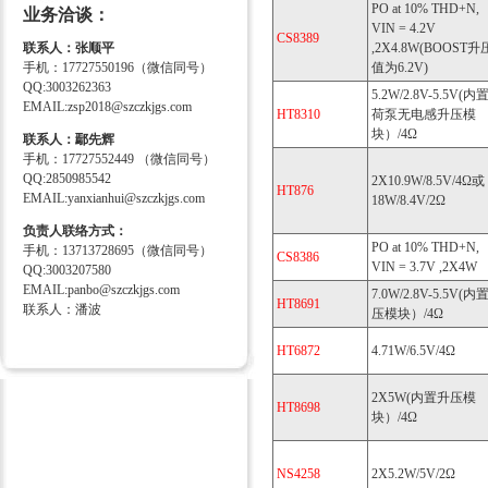
PO at 10% THD+N,
业务洽谈：
VIN = 4.2V
CS8389
联系人：张顺平
,2X4.8W(BOOST升
手机：17727550196（微信同号）
值为6.2V)
QQ:3003262363
5.2W/2.8V-5.5V(内
EMAIL:zsp2018@szczkjgs.com
HT8310
荷泵无电感升压模
块）/4Ω
联系人：鄢先辉
手机：17727552449 （微信同号）
QQ:2850985542
2X10.9W/8.5V/4Ω或
HT876
EMAIL:yanxianhui@szczkjgs.com
18W/8.4V/2Ω
负责人联络方式：
PO at 10% THD+N,
手机：13713728695（微信同号）
CS8386
VIN = 3.7V ,2X4W
QQ:3003207580
EMAIL:panbo@szczkjgs.com
7.0W/2.8V-5.5V(内
HT8691
联系人：潘波
压模块）/4Ω
HT6872
4.71W/6.5V/4Ω
2X5W(内置升压模
HT8698
块）/4Ω
NS4258
2X5.2W/5V/2Ω