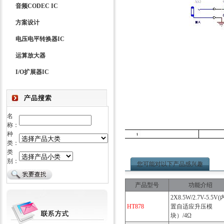
音频CODEC IC
方案设计
电压电平转换器IC
运算放大器
I/O扩展器IC
名
称：
种
类：
类
别：
您可能对以下产品感兴趣
产品型号
功能介绍
2X8.5W/2.7V-5.5V(
HT878
置自适应升压模
块）/4Ω