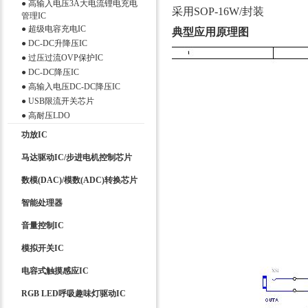
●
高输入电压3A大电流锂电充电
采用SOP-16W/封装
管理IC
●
超级电容充电IC
典型应用原理图
●
DC-DC升降压IC
●
过压过流OVP保护IC
●
DC-DC降压IC
●
高输入电压DC-DC降压IC
●
USB限流开关芯片
●
高耐压LDO
功放IC
马达驱动IC/步进电机控制芯片
数模(DAC)/模数(ADC)转换芯片
智能处理器
音量控制IC
模拟开关IC
电容式触摸感应IC
RGB LED呼吸趣味灯驱动IC