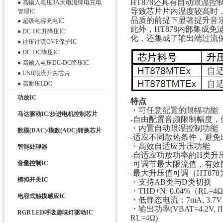
HT878还具有自动限温
●
高输入电压3A大电流锂电充电
导致芯片片内温度较高时
管理IC
品质的前提下显著提升音
●
超级电容充电IC
此外，HT878内部集成
●
DC-DC升降压IC
化，还集成了输出端过流
●
过压过流OVP保护IC
●
DC-DC降压IC
●
高输入电压DC-DC降压IC
●
USB限流开关芯片
●
高耐压LDO
功放IC
特点
・可任意配置的限幅功能
马达驱动IC/步进电机控制芯片
-自由配置音频限制幅度
・内置自动限温控制功能
数模(DAC)/模数(ADC)转换芯片
-适应不同散热条件，避免
・高效自适应升压功能
智能处理器
-自适应功放功率的H类升压轨
音量控制IC
-可调节最大限流值，有效
-最大升压值可调（HT87
模拟开关IC
・支持AB类与D类切换
・THD+N: 0.04%（RL=4Ω, 
电容式触摸感应IC
・低静态电流：7mA, 3.7V
・输出功率(VBAT=4.2V, fIN
RGB LED呼吸趣味灯驱动IC
RL=4Ω)