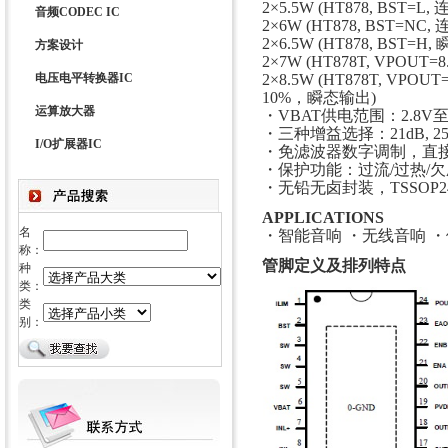
2×5.5W (HT878, BST=L
音频CODEC IC
2×6W (HT878, BST=NC
2×6.5W (HT878, BST=H
方案设计
2×7W (HT878T, VPOUT=
电压电平转换器IC
2×8.5W (HT878T, VPOUT=
10%，瞬态输出)
运算放大器
・VBAT供电范围：2.8V至5
・三种增益选择：21dB, 25.5
I/O扩展器IC
・免滤波器数字调制，直
・保护功能：过流/过热/
・无铅无卤封装，TSSOP24
APPLICATIONS
名
・智能音响 ・无线音响 ・
称：
管脚定义及排列特点
种
类：
类
别：