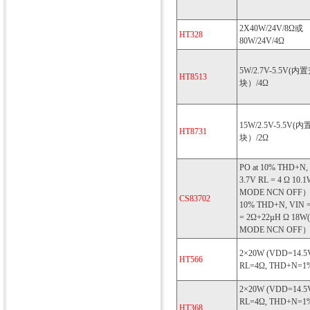
2X40W/24V/8Ω或
HT328
80W/24V/4Ω
5W/2.7V-5.5V(
HT8513
块）/4Ω
15W/2.5V-5.5V
HT8731
块）/2Ω
PO at 10% THD+N,
3.7V RL = 4 Ω 10.
MODE NCN OFF） 
CS83702
10% THD+N, VIN =
= 2Ω+22µH Ω 18W
MODE NCN OFF
2×20W (VDD=14.5V
HT566
RL=4Ω, THD+N=1
2×20W (VDD=14.5V
RL=4Ω, THD+N=1
HT368