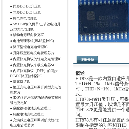
●
同步DC-DC升压IC
●
异步DC-DC升压IC
●
锂电充电管理IC
●
5V USB输入两节/三节锂电池升
压型充电管理IC
●
移动电源双向快充IC
●
电池管理系统(BMS监控IC)
●
降压型锂电充电管理IC
●
升降压型锂电充电管理芯片
●
内置快充协议的锂电充电管理IC
详细介绍
●
内置快充协议车载充电器SOC
●
内置快充协议（DFP）的同步
概述
DC-DC降压控制器IC
HT878是一款内置自适
●
快充协议IC
THD+N=1%、1kHz信号
●
恒压充电电压可调开关型充电管
时，THD+N=1%、1k
理芯片
式。
●
带OVP过压保护功能的单节线性
HT878内置H类升压，可提
锂电充电IC
置最大升压值，以满足不
●
磷酸铁锂电池充电管理IC
而HT878更是能提供一
●
铅酸电池充电管理IC
间。
HT878具有可任意配置的
●
充满截止电压可调磷酸铁锂/锂
限制在指定的功率和THD
电充电管理芯片