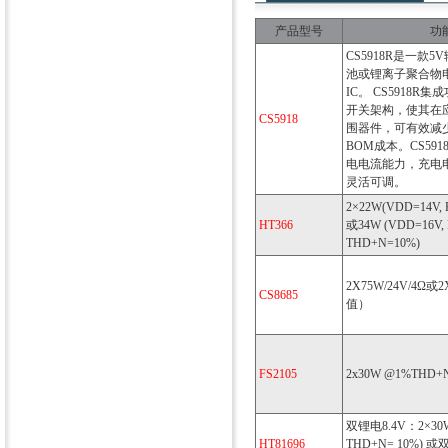
产品型号
功
CS5918R是一款
池或锂离子聚合物
IC。 CS5918R
开关架构，使其在
CS5918
围器件，可有效减
BOM成本。CS59
电电流能力，充电
灵活可调。
2×22W(VDD=14V, 
HT366
或34W (VDD=16V, 
THD+N=10%)
2X75W/24V/4Ω或2
CS8685
值）
FS2105
2x30W @1%THD+N i
双锂电8.4V：2×30W
HT81696
THD+N= 10%) 或