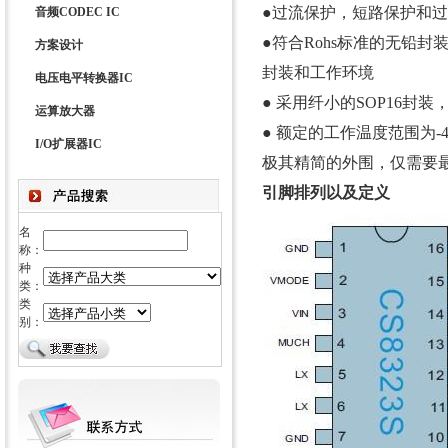
●过流保护，短路保护和
音频CODEC IC
●符合Rohs标准的无铅封
方案设计
封装和工作环境
电压电平转换器IC
● 采用纤小的SOP16封
运算放大器
● 额定的工作温度范围为-4
I/O扩展器IC
极其精简的外围，仅需要
引脚排列以及定义
名
称：
种
类：
类
别：