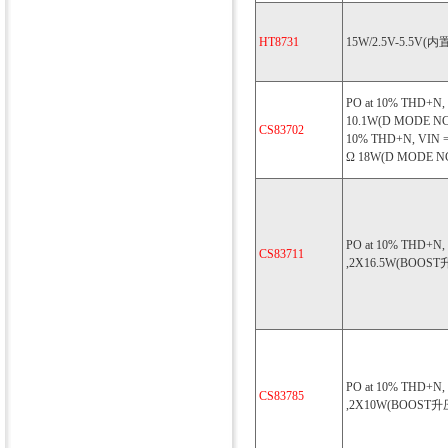
HT8731
15W/2.5V-5.5V
PO at 10% THD+N, 
10.1W(D MODE N
CS83702
10% THD+N, VIN =
Ω 18W(D MODE 
PO at 10% THD+N,
CS83711
,2X16.5W(BOOS
PO at 10% THD+N, 
CS83785
,2X10W(BOOST升