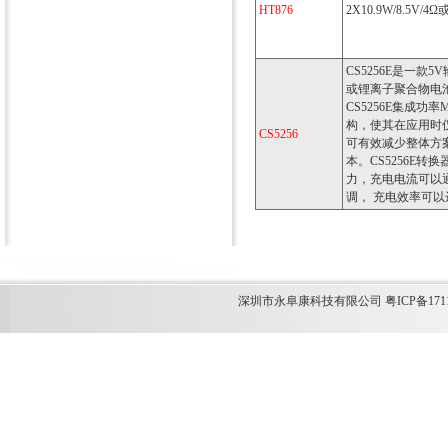
HT876
2X10.9W/8.5V/4Ω或
CS5256E是一款
或锂离子聚合物电
CS5256E集成功
构，使其在应用时
CS5256
可有效减少整体方案
本。CS5256E转
力，充电电流可以
调， 充电效率可以
M12269
HT366
ACM8629
HT338
深圳市永阜康科技有限公司 粤ICP备1711349