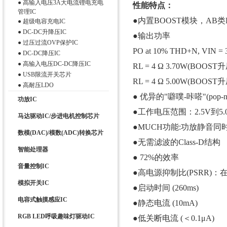
●
高输入电压3A大电流锂电充电
性能特点：
管理IC
●内置BOOST模块，AB
●
超级电容充电IC
●
DC-DC升降压IC
●输出功率
●
过压过流OVP保护IC
PO at 10% THD+N, VIN = 
●
DC-DC降压IC
●
高输入电压DC-DC降压IC
RL = 4 Ω 3.70W(BOOST
●
USB限流开关芯片
RL = 4 Ω 5.00W(BOOST
●
高耐压LDO
● 优异的"噼噗-咔嗒"(pop-
功放IC
●工作电压范围：2.5V到5.
马达驱动IC/步进电机控制芯片
●MUCH功能:功放静音同
数模(DAC)/模数(ADC)转换芯片
●无需滤波的Class-D结构
智能处理器
● 72%的效率
音量控制IC
●高电源抑制比(PSRR)：在2
模拟开关IC
●启动时间 (260ms)
电容式触摸感应IC
●静态电流 (10mA)
RGB LED呼吸趣味灯驱动IC
●低关断电流 (＜0.1μA)