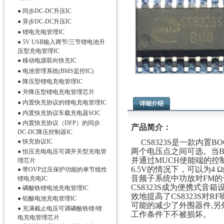
●
同步DC-DC升压IC
●
异步DC-DC升压IC
●
锂电充电管理IC
●
5V USB输入两节/三节锂电池升
压型充电管理IC
●
移动电源双向快充IC
●
电池管理系统(BMS监控IC)
●
降压型锂电充电管理IC
●
升降压型锂电充电管理芯片
●
内置快充协议的锂电充电管理IC
详细介绍
●
内置快充协议车载充电器SOC
●
内置快充协议（DFP）的同步
产品简介：
DC-DC降压控制器IC
●
快充协议IC
CS8323S
是一款内置BO
两个电压点之间可选。当BO
●
恒压充电电压可调开关型充电管
并通过MUCH使能端的控制
理芯片
6.5V的情况下，可以为4
●
带OVP过压保护功能的单节线性
音频子系统中功放对FM的
锂电充电IC
CS8323S
成为便携式音箱
●
磷酸铁锂电池充电管理IC
效地提高了
CS8323S
对RF
●
铅酸电池充电管理IC
可能的减少了外围器件,另
●
充满截止电压可调磷酸铁锂/锂
工作条件下不被损坏。
电充电管理芯片