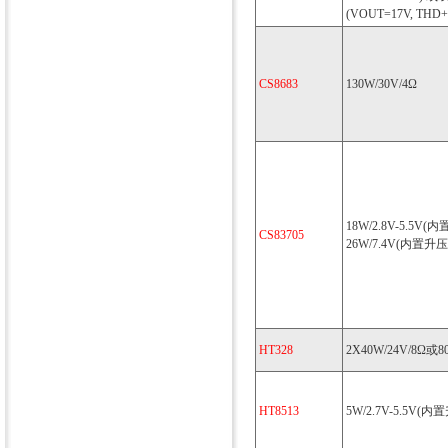
(VOUT=17V, THD+
CS8683
130W/30V/4Ω
18W/2.8V-5.5V
CS83705
26W/7.4V(内置升
HT328
2X40W/24V/8Ω或8
HT8513
5W/2.7V-5.5V(