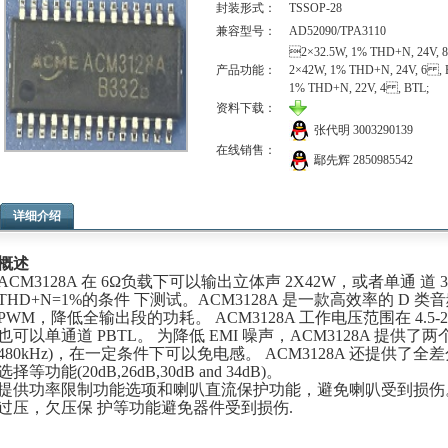
封装形式：
TSSOP-28
兼容型号：
AD52090/TPA3110
2×32.5W, 1% THD+N, 24V, 8
产品功能：
2×42W, 1% THD+N, 24V, 6 , 
1% THD+N, 22V, 4 , BTL;
资料下载：
张代明
3003290139
在线销售：
鄢先辉
2850985542
详细介绍
概述
ACM3128A 在 6Ω负载下可以输出立体声 2X42W，或者单通 道
THD+N=1%的条件 下测试。ACM3128A 是一款高效率的 D
PWM，降低全输出段的功耗。 ACM3128A 工作电压范围在 4.5-
也可以单通道 PBTL。 为降低 EMI 噪声，ACM3128A 提供了两个
480kHz)，在一定条件下可以免电感。 ACM3128A 还提供了全差
选择等功能(20dB,26dB,30dB and 34dB)。
提供功率限制功能选项和喇叭直流保护功能，避免喇叭受到损伤
过压，欠压保 护等功能避免器件受到损伤.