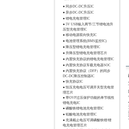
●
同步DC-DC升压IC
●
异步DC-DC升压IC
●
锂电充电管理IC
●
5V USB输入两节/三节锂电池升
压型充电管理IC
●
移动电源双向快充IC
●
电池管理系统(BMS监控IC)
●
降压型锂电充电管理IC
●
升降压型锂电充电管理芯片
●
内置快充协议的锂电充电管理IC
●
内置快充协议车载充电器SOC
●
内置快充协议（DFP）的同步
DC-DC降压控制器IC
●
快充协议IC
●
恒压充电电压可调开关型充电管
理芯片
●
带OVP过压保护功能的单节线性
锂电充电IC
●
磷酸铁锂电池充电管理IC
●
铅酸电池充电管理IC
●
充满截止电压可调磷酸铁锂/锂
电充电管理芯片