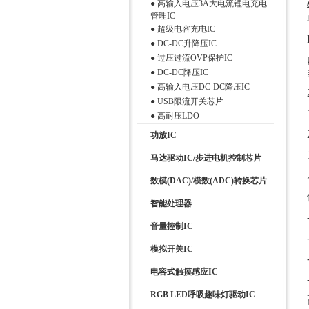
●
高输入电压3A大电流锂电充电
管理IC
●
超级电容充电IC
●
DC-DC升降压IC
●
过压过流OVP保护IC
●
DC-DC降压IC
●
高输入电压DC-DC降压IC
●
USB限流开关芯片
●
高耐压LDO
功放IC
马达驱动IC/步进电机控制芯片
数模(DAC)/模数(ADC)转换芯片
智能处理器
音量控制IC
模拟开关IC
电容式触摸感应IC
RGB LED呼吸趣味灯驱动IC