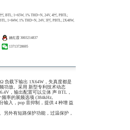
 , BTL; 1×65W, 1% THD+N, 24V, 4 , PBTL;
BTL; 1×84W, 1% THD+N, 24V, 3 , PBTL; 2X48W,
姚红霞
3003214837
13713728695
 3Ω 负载下输出 1X64W，失真度都是
 类音频功放。采用 新型专利技术动态
26.4V，输出配置可以立体 声 BTL，
频率的展频选项 (384kHz,
分输入，pop 音抑制，提供 4 种增 益
。另外有短路保护功能，过温保护，