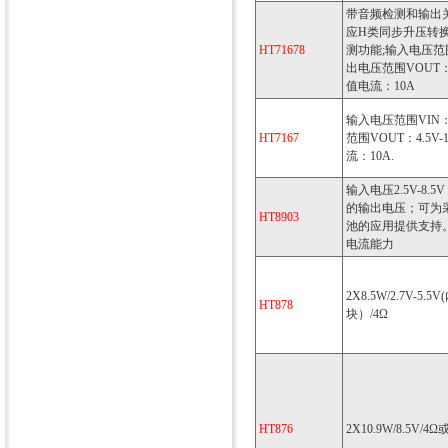
带音频检测和输出关断
应H类同步升压转换
HT71678
测功能;输入电压范围V
出电压范围VOUT：4
值电流：10A
输入电压范围VIN：2
HT7167
范围VOUT：4.5V
流：10A.
输入电压2.5V-8.
的输出电压；可为
HT8903
池的应用提供支持
电流能力
2X8.5W/2.7V-5
HT878
块）/4Ω
HT876
2X10.9W/8.5V/4Ω或