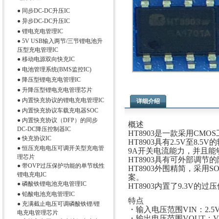
●
同步DC-DC升压IC
●
异步DC-DC升压IC
●
锂电充电管理IC
●
5V USB输入两节/三节锂电池升
压型充电管理IC
●
移动电源双向快充IC
●
电池管理系统(BMS监控IC)
●
降压型锂电充电管理IC
●
升降压型锂电充电管理芯片
●
内置快充协议的锂电充电管理IC
详细介绍
●
内置快充协议车载充电器SOC
●
内置快充协议（DFP）的同步
概述
DC-DC降压控制器IC
HT8903是一款采用CM
●
快充协议IC
HT8903具有2.5V至
●
恒压充电电压可调开关型充电管
9A开关电流能力，并且能
理芯片
HT8903具有可外部调
●
带OVP过压保护功能的单节线性
HT8903外围精简，采用
锂电充电IC
案。
●
磷酸铁锂电池充电管理IC
HT8903内置了9.3V
●
铅酸电池充电管理IC
特点
●
充满截止电压可调磷酸铁锂/锂
・输入电压范围VIN：2.5V-
电充电管理芯片
・输出电压范围VOUT：VI