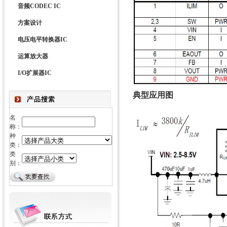
音频CODEC IC
方案设计
电压电平转换器IC
运算放大器
I/O扩展器IC
典型应用图
名
称：
种
类：
类
别：