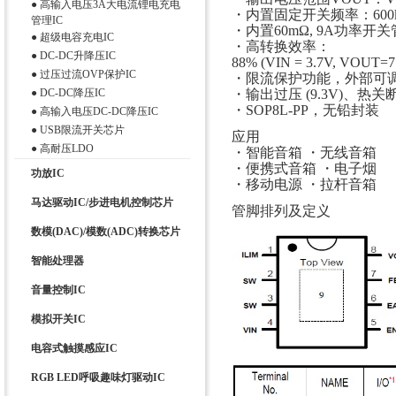
●
高输入电压3A大电流锂电充电
・内置固定开关频率：600k
管理IC
・内置60mΩ, 9A功率开关
●
超级电容充电IC
・高转换效率：
●
DC-DC升降压IC
88% (VIN = 3.7V, VOUT=7
●
过压过流OVP保护IC
・限流保护功能，外部可
●
DC-DC降压IC
・输出过压 (9.3V)、热
・SOP8L-PP，无铅封装
●
高输入电压DC-DC降压IC
●
USB限流开关芯片
应用
●
高耐压LDO
・智能音箱 ・无线音箱
・便携式音箱 ・电子烟
功放IC
・移动电源 ・拉杆音箱
马达驱动IC/步进电机控制芯片
管脚排列及定义
数模(DAC)/模数(ADC)转换芯片
智能处理器
音量控制IC
模拟开关IC
电容式触摸感应IC
RGB LED呼吸趣味灯驱动IC